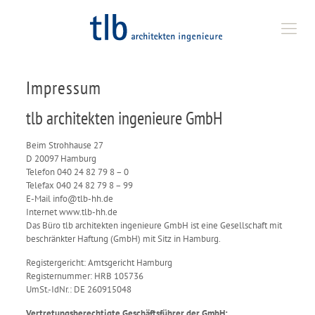
Impressum
tlb architekten ingenieure GmbH
Beim Strohhause 27
D 20097 Hamburg
Telefon 040 24 82 79 8 – 0
Telefax 040 24 82 79 8 – 99
E-Mail info@tlb-hh.de
Internet www.tlb-hh.de
Das Büro tlb architekten ingenieure GmbH ist eine Gesellschaft mit
beschränkter Haftung (GmbH) mit Sitz in Hamburg.
Registergericht: Amtsgericht Hamburg
Registernummer: HRB 105736
UmSt.-IdNr.: DE 260915048
Vertretungsberechtigte Geschäftsführer der GmbH: