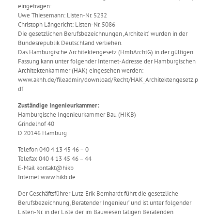
eingetragen:
Uwe Thiesemann: Listen-Nr. 5232
Christoph Längericht: Listen-Nr. 5086
Die gesetzlichen Berufsbezeichnungen ‚Architekt‘ wurden in der
Bundesrepublik Deutschland verliehen.
Das Hamburgische Architektengesetz (HmbArchtG) in der gültigen
Fassung kann unter folgender Internet-Adresse der Hamburgischen
Architektenkammer (HAK) eingesehen werden:
www.akhh.de/fileadmin/download/Recht/HAK_Architektengesetz.p
df
Zuständige Ingenieurkammer:
Hamburgische Ingenieurkammer Bau (HIKB)
Grindelhof 40
D 20146 Hamburg
Telefon 040 4 13 45 46 – 0
Telefax 040 4 13 45 46 – 44
E-Mail kontakt@hikb
Internet www.hikb.de
Der Geschäftsführer Lutz-Erik Bernhardt führt die gesetzliche
Berufsbezeichnung ‚Beratender Ingenieur‘ und ist unter folgender
Listen-Nr. in der Liste der im Bauwesen tätigen Beratenden