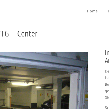
Home
VTG – Center
I
A
De
Ha
Bü
ge
St
Sc