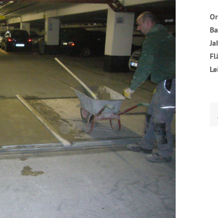
Or
Ba
Ja
Fl
Le