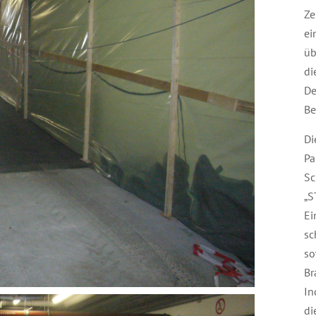
Ze
ei
üb
di
De
Be
Di
Pa
Sc
„S
Ei
sc
so
Br
In
di