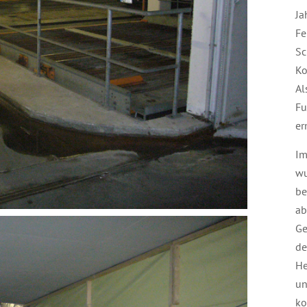
Ja
Fe
Sc
Ko
Al
Fu
er
Im
wu
be
ab
Ge
de
He
un
ko