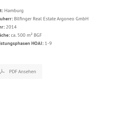
t:
Hamburg
uherr:
Bilfinger Real Estate Argoneo GmbH
hr:
2014
äche:
ca. 500 m² BGF
istungsphasen HOAI:
1-9
PDF Ansehen